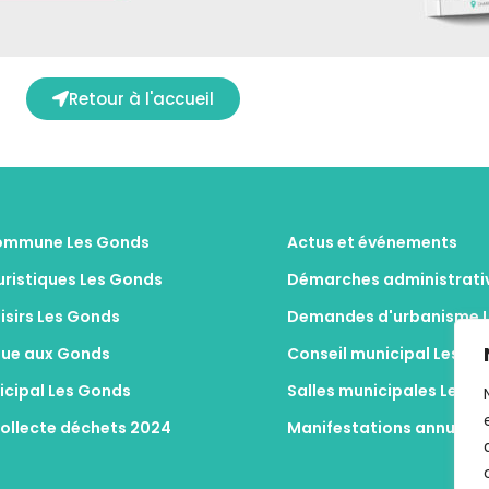
Retour à l'accueil
commune Les Gonds
Actus et événements
ouristiques Les Gonds
Démarches administrati
oisirs Les Gonds
Demandes d'urbanisme 
ique aux Gonds
Conseil municipal Les G
nicipal Les Gonds
Salles municipales Les G
collecte déchets 2024
Manifestations annuelle