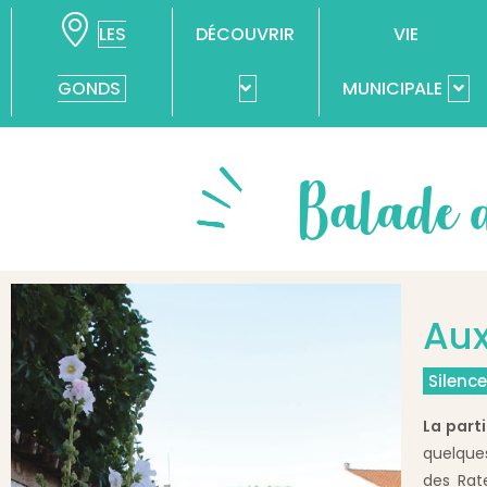
LES
DÉCOUVRIR
VIE
GONDS
MUNICIPALE
Balade d
Aux
Silence
La part
quelques
des Rat