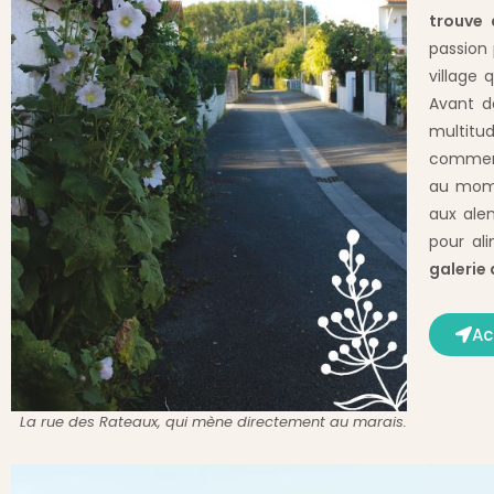
trouve 
passion 
village 
Avant d
multitu
comment
au mome
aux alen
pour ali
galerie 
Ac
La rue des Rateaux, qui mène directement au marais.