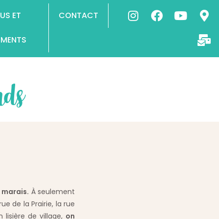
US ET
CONTACT
EMENTS
nds
 marais.
À seulement
e de la Prairie, la rue
lisière de village,
on