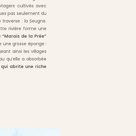
potagers cultivés avec
lques pas seulement du
e traverse : la Seugne.
tte rivière forme une
 “Marais de la Prée”
e une grosse éponge :
nt ainsi les villages
’eau qu’elle a absorbée
qui abrite une riche