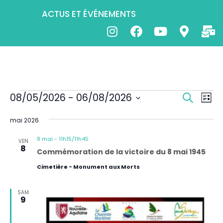
ACTUS ET ÉVÉNEMENTS
R
N
08/05/2026
 - 
06/08/2026
R
L
e
a
e
S
i
c
v
mai 2026
é
c
s
h
i
t
l
h
e
8 mai - 11h15
/
11h45
VEN
e
g
e
8
r
e
Commémoration de la victoire du 8 mai 1945
a
c
c
r
Cimetière - Monument aux Morts
t
h
t
c
e
i
i
h
SAM
o
o
9
e
n
n
d
e
n