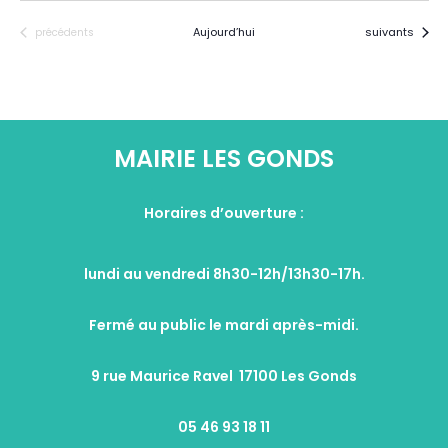
Évènements
Évènements
Aujourd’hui
suivants
précédents
MAIRIE LES GONDS
Horaires d’ouverture :
lundi au vendredi 8h30-12h/13h30-17h.
Fermé au public le mardi après-midi.
9 rue Maurice Ravel 17100 Les Gonds
05 46 93 18 11